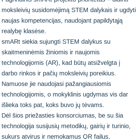
moksleivių susidomėjimą STEM dalykais ir ugdyti
naujas kompetencijas, naudojant papildytąją
realybę klasėse.
smARt siekia sujungti STEM dalykus su
skaitmeninėmis žiniomis ir naujomis
technologijomis (AR), kad būtų atsižvelgta į
darbo rinkos ir pačių moksleivių poreikius.
Namuose jie naudojasi pažangiausiomis
technologijomis, o mokyklinis ugdymas vis dar
išlieka toks pat, koks buvo jų tėvams.
Dėl šios priežasties konsorciumas, be su šia
technologija susijusių metodikų, gairių ir turinio,
sukurs atvirus ir nemokamus QR failus,