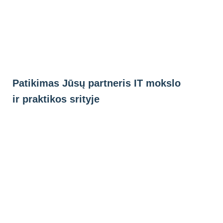
Eiti
prie
turinio
Patikimas Jūsų partneris IT mokslo
ir praktikos srityje