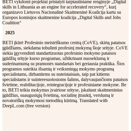
BETI vykdomi projektai pristatyti tarptautiniame renginyje „Digital
skills in Lithuania as an engine for accelerated recovery“, kurį
organizavo Lietuvos Nacionalinė Skaitmeninė Koalicija kartu su
Europos komisijos skaitmenine koalicija „Digital Skills and Jobs
Coalition“
2025
BETI įkūrė Profesinio meistriškumo centrą (CoVE), skirtą pataisos
įgūdžiams, siekdama tobulinti profesinį mokymą šioje srityje. CoVE
siekia įgyvendinti standartizuotas profesinio mokymo pataisos
įgūdžių srityje kurso programas, užtikrinant nuoseklumą ir
suderinamumą su pramonės standartais bei geriausia praktika. Šios
programos suteikia išsamią ir veiksmingą mokymo programą
specialistams, dirbantiems su nuteistaisiais, taip pat kitiems
specialistams ir suinteresuotosioms šalims, dalyvaujančioms pataisos
švietime, reabilitacijoje, reintegracijoje ir profesiniame mokyme. Be
to, BETI teikia mokymus įvairiose srityse, įskaitant skaitmeninius
įgūdžius, suaugusiųjų švietimą, socialinę įtrauktį, verslumą ir
novatoriškų mokymosi metodikų kūrimą. Translated with
DeepL.com (free version)