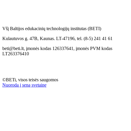
Všį Baltijos edukacinių technologijų institutas (BETI)
Kulautuvos g. 47B, Kaunas. LT-47196, tel. (8-5) 241 41 61
beti@beti.lt, įmonės kodas 126337641, įmonės PVM kodas
LT263376410
©BETi, visos teisės saugomos
Nuoroda į seną svetainę