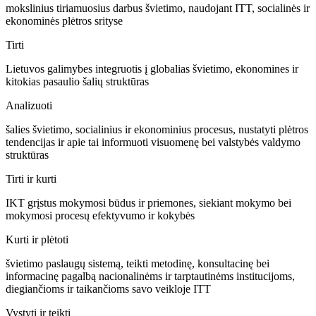
mokslinius tiriamuosius darbus švietimo, naudojant ITT, socialinės ir
ekonominės plėtros srityse
Tirti
Lietuvos galimybes integruotis į globalias švietimo, ekonomines ir
kitokias pasaulio šalių struktūras
Analizuoti
šalies švietimo, socialinius ir ekonominius procesus, nustatyti plėtros
tendencijas ir apie tai informuoti visuomenę bei valstybės valdymo
struktūras
Tirti ir kurti
IKT grįstus mokymosi būdus ir priemones, siekiant mokymo bei
mokymosi procesų efektyvumo ir kokybės
Kurti ir plėtoti
švietimo paslaugų sistemą, teikti metodinę, konsultacinę bei
informacinę pagalbą nacionalinėms ir tarptautinėms institucijoms,
diegiančioms ir taikančioms savo veikloje ITT
Vystyti ir teikti