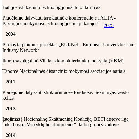
Baltijos edukacinių technologijų instituto įkūrimas
Pradėjome dalyvauti tarptautinėje konferencijoje „ALTA -
Pažangios mokymosi technologijos ir aplikacijos“
2025
2004
Pirmas tarptautinis projektas „EUI-Net – European Universities and
Industry Network“
Įkurta savaitgalinė Vilniaus kompiuterininkų mokykla (VKM)
Tapome Nacionalinės distancinio mokymosi asociacijos nariais
2011
Pradėjome dalyvauti struktūriniuose fonduose. Sėkmingas verslo
kelias
2013
Įstojimas į Nacionalinę Skaitmeninę Koaliciją. BETI atstovė ilgą
laiką buvo „Mokyklų bendruomenės“ darbo grupės vadove
2014