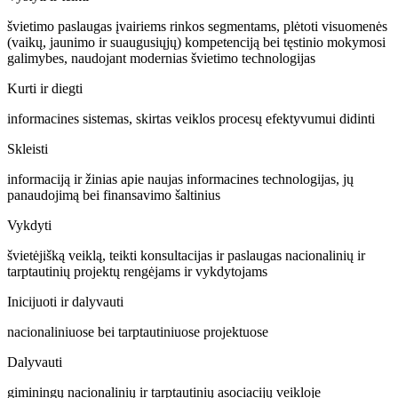
švietimo paslaugas įvairiems rinkos segmentams, plėtoti visuomenės
(vaikų, jaunimo ir suaugusiųjų) kompetenciją bei tęstinio mokymosi
galimybes, naudojant modernias švietimo technologijas
Kurti ir diegti
informacines sistemas, skirtas veiklos procesų efektyvumui didinti
Skleisti
informaciją ir žinias apie naujas informacines technologijas, jų
panaudojimą bei finansavimo šaltinius
Vykdyti
švietėjišką veiklą, teikti konsultacijas ir paslaugas nacionalinių ir
tarptautinių projektų rengėjams ir vykdytojams
Inicijuoti ir dalyvauti
nacionaliniuose bei tarptautiniuose projektuose
Dalyvauti
giminingų nacionalinių ir tarptautinių asociacijų veikloje