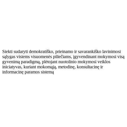
Siekti sudaryti demokratiško, prieinamo ir savarankiško lavinimosi
sąlygas visiems visuomenės piliečiams, įgyvendinant mokymosi visą
gyvenimą paradigmą, plėtojant nuotolinio mokymosi veiklos
iniciatyvas, kuriant mokomąją, metodinę, konsultacinę ir
informacinę paramos sistemą