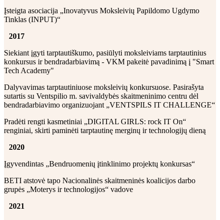
Įsteigta asociacija „Inovatyvus Moksleivių Papildomo Ugdymo
Tinklas (INPUT)“
2017
Siekiant įgyti tarptautiškumo, pasiūlyti moksleiviams tarptautinius
konkursus ir bendradarbiavimą - VKM pakeitė pavadinimą į "Smart
Tech Academy"
Dalyvavimas tarptautiniuose moksleivių konkursuose. Pasirašyta
sutartis su Ventspilio m. savivaldybės skaitmeninimo centru dėl
bendradarbiavimo organizuojant „VENTSPILS IT CHALLENGE“
Pradėti rengti kasmetiniai „DIGITAL GIRLS: rock IT On“
renginiai, skirti paminėti tarptautinę merginų ir technologijų dieną
2020
Įgyvendintas „Bendruomenių įtinklinimo projektų konkursas“
BETI atstovė tapo Nacionalinės skaitmeninės koalicijos darbo
grupės „Moterys ir technologijos“ vadove
2021