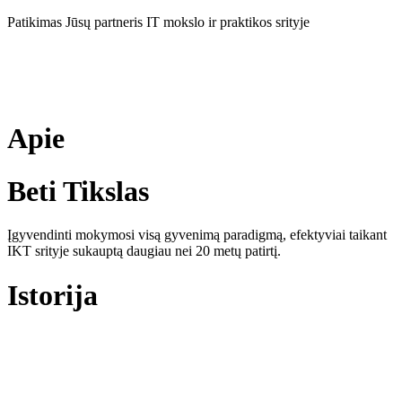
Eiti
Patikimas Jūsų partneris IT mokslo ir praktikos srityje
prie
turinio
Apie
Beti Tikslas
Įgyvendinti mokymosi visą gyvenimą paradigmą, efektyviai taikant
IKT srityje sukauptą daugiau nei 20 metų patirtį.
Istorija