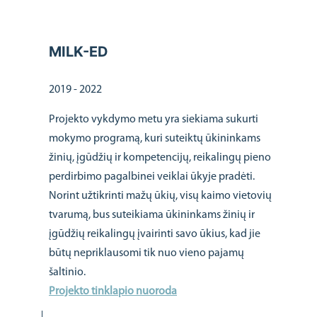
MILK-ED
2019 - 2022
Projekto vykdymo metu yra siekiama sukurti
mokymo programą, kuri suteiktų ūkininkams
žinių, įgūdžių ir kompetencijų, reikalingų pieno
perdirbimo pagalbinei veiklai ūkyje pradėti.
Norint užtikrinti mažų ūkių, visų kaimo vietovių
tvarumą, bus suteikiama ūkininkams žinių ir
įgūdžių reikalingų įvairinti savo ūkius, kad jie
būtų nepriklausomi tik nuo vieno pajamų
šaltinio.
Projekto tinklapio nuoroda