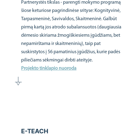
Partnerystės tikslas - parengti mokymo programą
šiose keturiose pagrindinėse srityse: Kognityvinė,
Tarpasmeninė, Savivaldos, Skaitmeninė. Galbūt
pirmą kartą jos atrodo subalansuotos (daugiausia
dėmesio skiriama žmogiškiesiems įgūdžiams, bet
nepamirštama ir skaitmeninių), taip pat
suskirstytos į 56 pamatinius įgūdžius, kurie padės
piliečiams sėkmingai dirbti ateityje.
Projekto tinklapio nuoroda
E-TEACH