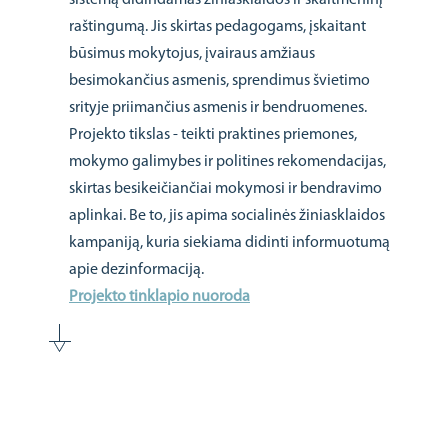
sistemą didindamas žiniasklaidos ir skaitmeninį
raštingumą. Jis skirtas pedagogams, įskaitant
būsimus mokytojus, įvairaus amžiaus
besimokančius asmenis, sprendimus švietimo
srityje priimančius asmenis ir bendruomenes.
Projekto tikslas - teikti praktines priemones,
mokymo galimybes ir politines rekomendacijas,
skirtas besikeičiančiai mokymosi ir bendravimo
aplinkai. Be to, jis apima socialinės žiniasklaidos
kampaniją, kuria siekiama didinti informuotumą
apie dezinformaciją.
Projekto tinklapio nuoroda