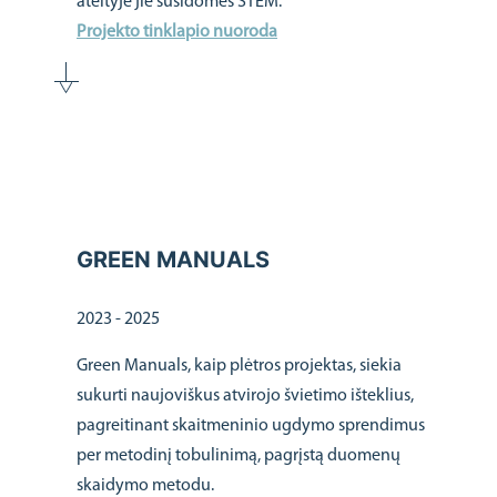
ateityje jie susidomės STEM.
Projekto tinklapio nuoroda
GREEN MANUALS
2023 - 2025
Green Manuals, kaip plėtros projektas, siekia
sukurti naujoviškus atvirojo švietimo išteklius,
pagreitinant skaitmeninio ugdymo sprendimus
per metodinį tobulinimą, pagrįstą duomenų
skaidymo metodu.