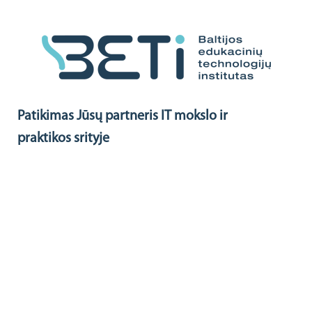
Eiti
prie
turinio
Patikimas Jūsų partneris IT mokslo ir
praktikos srityje