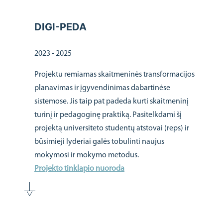
DIGI-PEDA
2023 - 2025
Projektu remiamas skaitmeninės transformacijos
planavimas ir įgyvendinimas dabartinėse
sistemose. Jis taip pat padeda kurti skaitmeninį
turinį ir pedagoginę praktiką. Pasitelkdami šį
projektą universiteto studentų atstovai (reps) ir
būsimieji lyderiai galės tobulinti naujus
mokymosi ir mokymo metodus.
Projekto tinklapio nuoroda