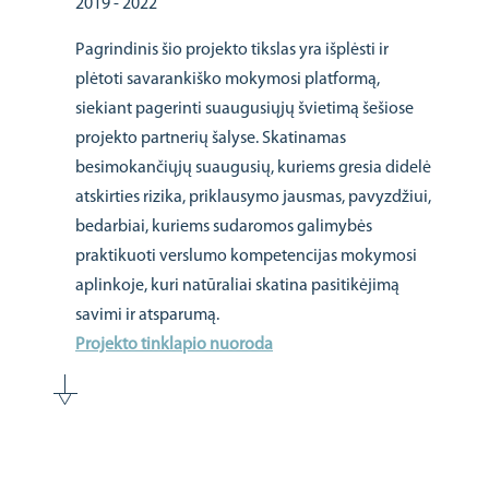
2019 - 2022
Pagrindinis šio projekto tikslas yra išplėsti ir
plėtoti savarankiško mokymosi platformą,
siekiant pagerinti suaugusiųjų švietimą šešiose
projekto partnerių šalyse. Skatinamas
besimokančiųjų suaugusių, kuriems gresia didelė
atskirties rizika, priklausymo jausmas, pavyzdžiui,
bedarbiai, kuriems sudaromos galimybės
praktikuoti verslumo kompetencijas mokymosi
aplinkoje, kuri natūraliai skatina pasitikėjimą
savimi ir atsparumą.
Projekto tinklapio nuoroda