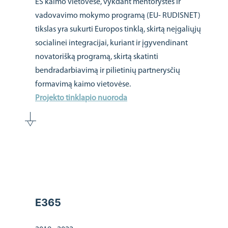
ES kaimo vietovėse, vykdant mentorystės ir
vadovavimo mokymo programą (EU- RUDISNET)
tikslas yra sukurti Europos tinklą, skirtą neįgaliųjų
socialinei integracijai, kuriant ir įgyvendinant
novatorišką programą, skirtą skatinti
bendradarbiavimą ir pilietinių partnerysčių
formavimą kaimo vietovėse.
Projekto tinklapio nuoroda
E365