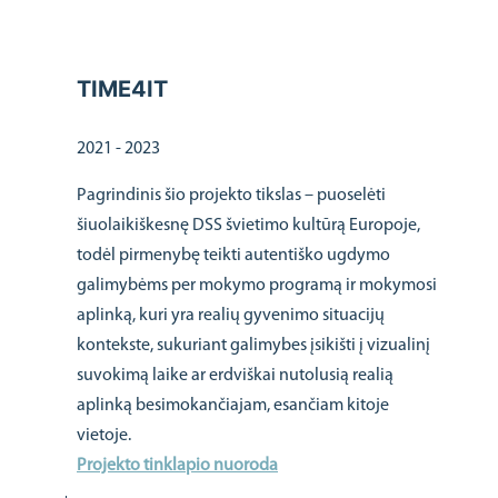
TIME4IT
2021 - 2023
Pagrindinis šio projekto tikslas – puoselėti
šiuolaikiškesnę DSS švietimo kultūrą Europoje,
todėl pirmenybę teikti autentiško ugdymo
galimybėms per mokymo programą ir mokymosi
aplinką, kuri yra realių gyvenimo situacijų
kontekste, sukuriant galimybes įsikišti į vizualinį
suvokimą laike ar erdviškai nutolusią realią
aplinką besimokančiajam, esančiam kitoje
vietoje.
Projekto tinklapio nuoroda