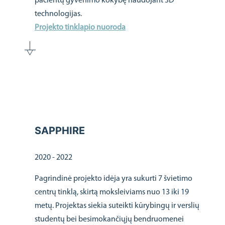
pacientų gyvenimo kokybę naudojant 3D
technologijas.
Projekto tinklapio nuoroda
SAPPHIRE
2020 - 2022
Pagrindinė projekto idėja yra sukurti 7 švietimo
centrų tinklą, skirtą moksleiviams nuo 13 iki 19
metų. Projektas siekia suteikti kūrybingų ir verslių
studentų bei besimokančiųjų bendruomenei