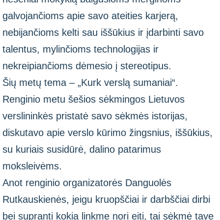
galvojančioms apie savo ateities karjerą,
nebijančioms kelti sau iššūkius ir įdarbinti savo
talentus, mylinčioms technologijas ir
nekreipiančioms dėmesio į stereotipus.
Šių metų tema – „Kurk verslą sumaniai“.
Renginio metu šešios sėkmingos Lietuvos
verslininkės pristatė savo sėkmės istorijas,
diskutavo apie verslo kūrimo žingsnius, iššūkius,
su kuriais susidūrė, dalino patarimus
moksleivėms.
Anot renginio organizatorės Danguolės
Rutkauskienės, jeigu kruopščiai ir darbščiai dirbi
bei supranti kokia linkme nori eiti, tai sėkmė tave