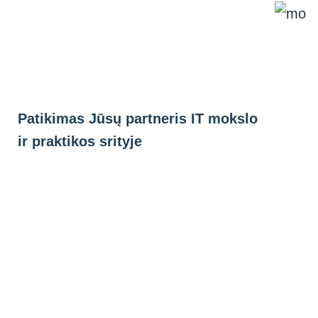
Eiti
prie
turinio
Patikimas Jūsų partneris IT mokslo
ir praktikos srityje