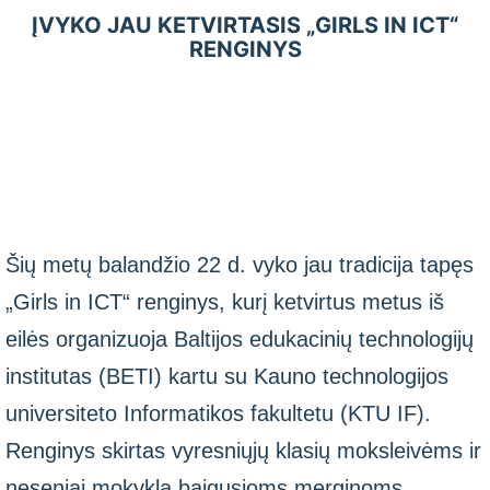
ĮVYKO JAU KETVIRTASIS „GIRLS IN ICT“
RENGINYS
Šių metų balandžio 22 d. vyko jau tradicija tapęs
„Girls in ICT“ renginys, kurį ketvirtus metus iš
eilės organizuoja Baltijos edukacinių technologijų
institutas (BETI) kartu su Kauno technologijos
universiteto Informatikos fakultetu (KTU IF).
Renginys skirtas vyresniųjų klasių moksleivėms ir
neseniai mokyklą baigusioms merginoms