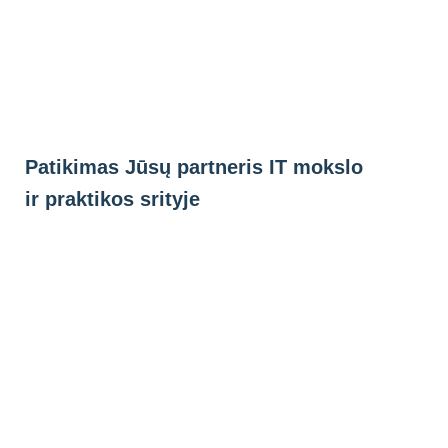
Eiti
prie
turinio
Patikimas Jūsų partneris IT mokslo
ir praktikos srityje