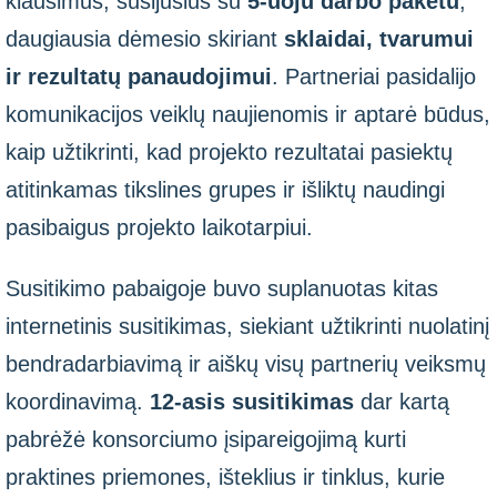
klausimus, susijusius su
5-uoju darbo paketu
,
daugiausia dėmesio skiriant
sklaidai, tvarumui
ir rezultatų panaudojimui
. Partneriai pasidalijo
komunikacijos veiklų naujienomis ir aptarė būdus,
kaip užtikrinti, kad projekto rezultatai pasiektų
atitinkamas tikslines grupes ir išliktų naudingi
pasibaigus projekto laikotarpiui.
Susitikimo pabaigoje buvo suplanuotas kitas
internetinis susitikimas, siekiant užtikrinti nuolatinį
bendradarbiavimą ir aiškų visų partnerių veiksmų
koordinavimą.
12-asis susitikimas
dar kartą
pabrėžė konsorciumo įsipareigojimą kurti
praktines priemones, išteklius ir tinklus, kurie