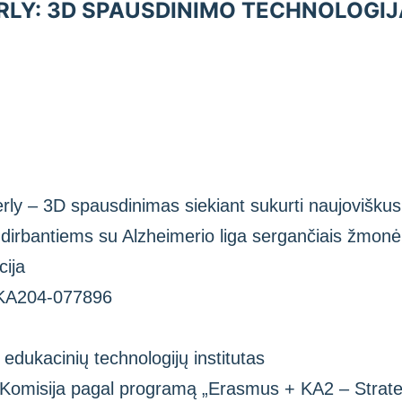
LY: 3D SPAUSDINIMO TECHNOLOGIJA 
rly – 3D spausdinimas siekiant sukurti naujovišk
 dirbantiems su Alzheimerio liga sergančiais žmon
ija
-KA204-077896
 edukacinių technologijų institutas
 Komisija pagal programą „Erasmus + KA2 – Strate