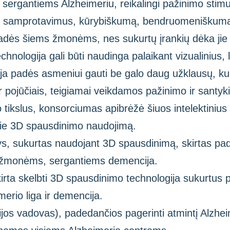
sergantiems Alzheimeriu, reikalingi pažinimo stimu
ą, samprotavimus, kūrybiškumą, bendruomeniškumą 
dės šiems žmonėms, nes sukurtų įrankių dėka jie
chnologija gali būti naudinga palaikant vizualinius, 
ogija padės asmeniui gauti be galo daug užklausų, ku
s ir pojūčiais, teigiamai veikdamos pažinimo ir santyk
tikslus, konsorciumas apibrėžė šiuos intelektinius 
apie 3D spausdinimo naudojimą.
inys, sukurtas naudojant 3D spausdinimą, skirtas 
s žmonėms, sergantiems demencija.
kirta skelbti 3D spausdinimo technologija sukurtus 
rio liga ir demencija.
ijos vadovas), padedančios pagerinti atmintį Alzhe