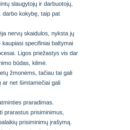
ntų slaugytojų ir darbuotojų,
 darbo kokybę, taip pat
ėja nervų skaidulos, nyksta jų
kaupiasi specifiniai baltymai
cesai. Ligos priežastys vis dar
enimo būdas, kilmė.
metų žmonėms, tačiau tai gali
ų ar net šimtamečiai gali
atminties praradimas.
ti prarastus prisiminimus,
alaikių prisiminimų įrašymą.