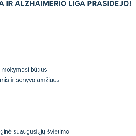
IR ALZHAIMERIO LIGA PRASIDĖJO!
us mokymosi būdus
ėmis ir senyvo amžiaus
ginė suaugusiųjų švietimo