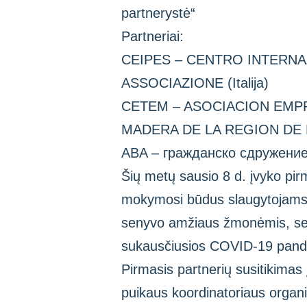
partnerystė“
Partneriai:
CEIPES – CENTRO INTERNA
ASSOCIAZIONE (Italija)
CETEM – ASOCIACION EMP
MADERA DE LA REGION DE M
ABA – гражданско сдружение 
Šių metų sausio 8 d. įvyko pir
mokymosi būdus slaugytojams i
senyvo amžiaus žmonėmis, serg
sukausčiusios COVID-19 pand
Pirmasis partnerių susitikimas
puikaus koordinatoriaus organiz