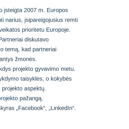
uvo įsteigta 2007 m. Europos
i narius, įsipareigojusius remti
veikatos prioritetu Europoje.
Partneriai diskutavo
no temą, kad partneriai
rgantys žmonės.
vykdys projekto gyvavimo metu.
 vykdymo taisykles, o kokybės
ų projekto aspektų.
 projekto pažangą.
skyras „Facebook“, „LinkedIn“.