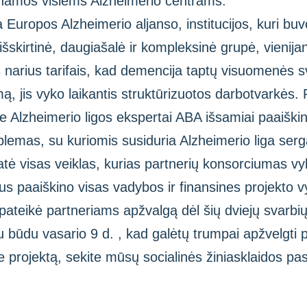
inamos visiems Alzheimerio centrams.
nka Europos Alzheimerio aljanso, institucijos, kuri b
šskirtinė, daugiašalė ir kompleksinė grupė, vienijant
s narius tarifais, kad demencija taptų visuomenės s
mą, jis vyko laikantis struktūrizuotos darbotvarkės. 
e Alzheimerio ligos ekspertai ABA išsamiai paaiški
blemas, su kuriomis susiduria Alzheimerio liga se
tatė visas veiklas, kurias partnerių konsorciumas 
ius paaiškino visas vadybos ir finansines projekto
 pateikė partneriams apžvalgą dėl šių dviejų svarbi
niu būdu vasario 9 d. , kad galėtų trumpai apžvelgti
 projektą, sekite mūsų socialinės žiniasklaidos pa