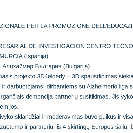
ZIONALE PER LA PROMOZIONE DELL’EDUCAZI
RESARIAL DE INVESTIGACION CENTRO TECN
URCIA (Ispanija)
Алцхаймер България (Bulgarija).
masis projekto 3D4elderly – 3D spausdinimas siekia
r darbuotojams, dirbantiems su Alzheimerio liga 
ančiais demencija partnerių susitikimas. Jis vyko 
emijos.
 įvyko sklandžiai ir moderavimas buvo puikus ir vi
uotumo ir partnerių, iš 4 skirtingų Europos šalių, b