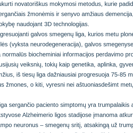
sukurti novatoriškus mokymosi metodus, kurie padidi
 sergančiais žmonėmis ir senyvo amžiaus demencija,
okybę naudojant 3D technologijas.
rogresuojanti galvos smegenų liga, kurios metu plon
telės (vyksta neurodegeneracija), galvos smegenyse 
ka normalūs biocheminiai informacijos perdavimo pro
usijusių veiksnių, tokių kaip genetika, aplinka, gyv
žius, iš tiesų liga dažniausiai progresuoja 75-85 
ius žmones, o kiti, vyresni nei aštuoniasdešimt met
liga sergančio paciento simptomų yra trumpalaikis 
nkstyvose Alzheimerio ligos stadijose įmanoma atkur
kampo neuronus – smegenų sritį, atsakingą už trump