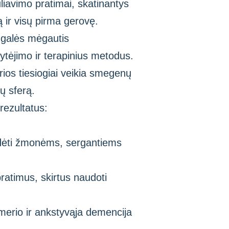
liavimo pratimai, skatinantys
ir visų pirma gerovę.
 galės mėgautis
lytėjimo ir terapinius metodus.
rios tiesiogiai veikia smegenų
ių sferą.
rezultatus:
padėti žmonėms, sergantiems
pratimus, skirtus naudoti
imerio ir ankstyvąja demencija