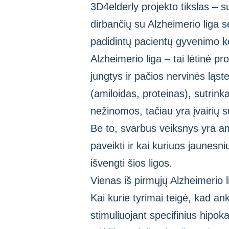
3D4elderly projekto tikslas – 
dirbančių su Alzheimerio liga
padidintų pacientų gyvenimo k
Alzheimerio liga – tai lėtinė p
jungtys ir pačios nervinės ląs
(amiloidas, proteinas), sutrin
nežinomos, tačiau yra įvairių s
Be to, svarbus veiksnys yra am
paveikti ir kai kuriuos jaunesn
išvengti šios ligos.
Vienas iš pirmųjų Alzheimerio 
Kai kurie tyrimai teigė, kad a
stimuliuojant specifinius hipo