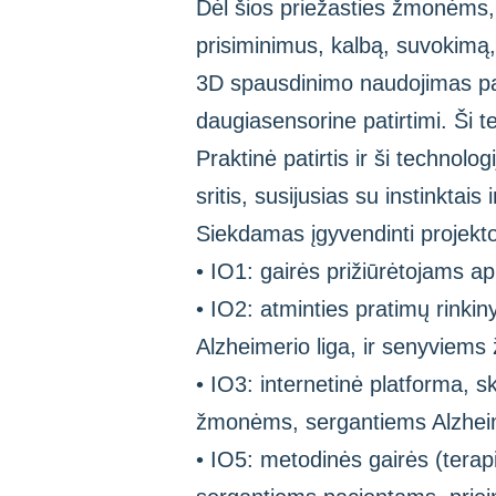
Dėl šios priežasties žmonėms, 
prisiminimus, kalbą, suvokim
3D spausdinimo naudojimas pa
daugiasensorine patirtimi. Ši te
Praktinė patirtis ir ši technol
sritis, susijusias su instinktai
Siekdamas įgyvendinti projekto 
• IO1: gairės prižiūrėtojams 
• IO2: atminties pratimų rink
Alzheimerio liga, ir senyviem
• IO3: internetinė platforma, s
žmonėms, sergantiems Alzheime
• IO5: metodinės gairės (terap