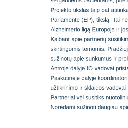
sergantiems pacientams, prie
Projekto tikslas taip pat atiti
Parlamente (EP), tikslą. Tai nei
Alzheimerio ligą Europoje ir jo
Kalbant apie partnerių susitiki
skirtingomis temomis. Pradžioj
sužinotų apie sunkumus ir pro
Antroje dalyje IO vadovai pris
Paskutinėje dalyje koordinator
užtikrinimo ir sklaidos vadovai
Partneriai vėl susitiks nuotoli
Norėdami sužinoti daugiau apie