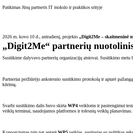
Eiti
Patikimas Jūsų partneris IT mokslo ir praktikos srityje
prie
turinio
2026 m. kovo 10 d., antradienį, projekto
„Digit2Me – skaitmeninė m
„Digit2Me“ partnerių nuotolinis
Susitikime dalyvavo partnerių organizacijų atstovai. Susitikimo metu 
Partneriai peržiūrėjo ankstesnio susitikimo protokolą ir aptarė pažangą
kūrimą.
Svarbi susitikimo dalis buvo skirta
WP4
veikloms ir pasirengimui tes
veiklų terminai, naudojamos platformos ir tolesnių veiklų planavimas.
Konsorciumas taip pat aptarė
WP5
veiklas, susijusias su politikos re