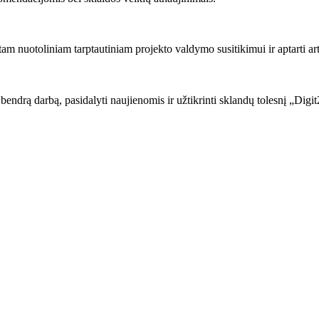
am nuotoliniam tarptautiniam projekto valdymo susitikimui ir aptarti art
 bendrą darbą, pasidalyti naujienomis ir užtikrinti sklandų tolesnį „Dig