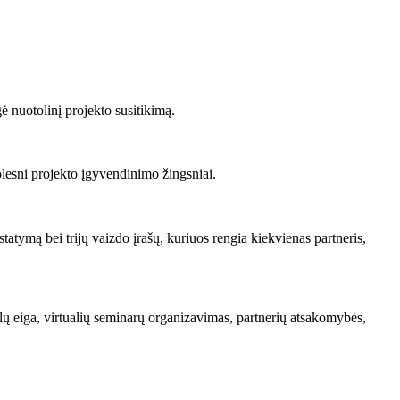
ė nuotolinį projekto susitikimą.
olesni projekto įgyvendinimo žingsniai.
tatymą bei trijų vaizdo įrašų, kuriuos rengia kiekvienas partneris,
ų eiga, virtualių seminarų organizavimas, partnerių atsakomybės,