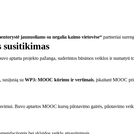
entorystė jaunuoliams su negalia kaimo vietovėse“
partneriai sureng
 susitikimas
buvo aptarta projekto pažanga, suderintos būsimos veiklos ir numatyti t
, susijusią su
WP3: MOOC kūrimu ir vertimais
, įskaitant MOOC pris
tavimui. Buvo aptartos MOOC kursų pilotavimo gairės, pilotavimo veikl
komendacijomis bei sklaidos veiklų atnaujinimais.