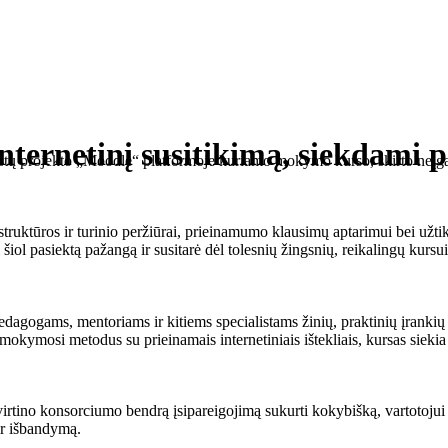
internetinį susitikimą, siekdam
 tęstų projekto „Moodle“ platformoje kuriamo mokymo kurso, skirto neįg
ktūros ir turinio peržiūrai, prieinamumo klausimų aptarimui bei užtikr
šiol pasiektą pažangą ir susitarė dėl tolesnių žingsnių, reikalingų kursui
gogams, mentoriams ir kitiems specialistams žinių, praktinių įrankių 
ymosi metodus su prieinamais internetiniais ištekliais, kursas siekia s
virtino konsorciumo bendrą įsipareigojimą sukurti kokybišką, vartotojui p
ir išbandymą.