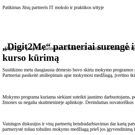
Eiti
Patikimas Jūsų partneris IT mokslo ir praktikos srityje
prie
turinio
„Digit2Me“ partneriai surengė 
„Digit2Me“ projekto partneriai birželio 29 d. susitiko internetu, kad
kurso kūrimą
Susitikimo metu daugiausia dėmesio buvo skirta mokymo programos stru
Partneriai pasikeitė atsiliepimais apie mokymosi medžiagą, įvertino iki 
Mokymo programa kuriama siekiant suteikti jaunimo darbuotojams, peda
žmones su negalia skaitmeninėje aplinkoje. Derindamas novatoriškus mok
Vaisingos diskusijos ir visų partnerių bendradarbiavimas dar kartą pat
partnerystė toliau tobulins mokymo medžiagą prieš jos įgyvendinimą 