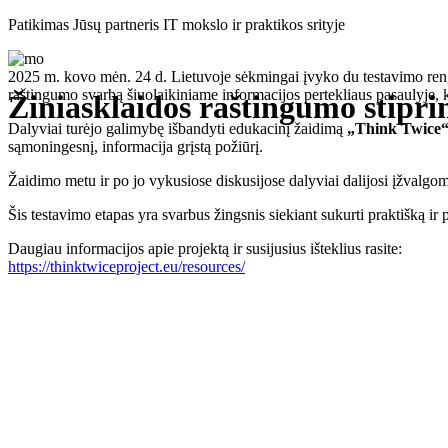
Eiti
Patikimas Jūsų partneris IT mokslo ir praktikos srityje
prie
turinio
2025 m. kovo mėn. 24 d. Lietuvoje sėkmingai įvyko du testavimo ren
raštingumo svarbą šiuolaikiniame informacijos pertekliaus pasaulyje, k
Žiniasklaidos raštingumo stipr
Dalyviai turėjo galimybę išbandyti edukacinį žaidimą
„Think Twice
sąmoningesnį, informacija grįstą požiūrį.
Žaidimo metu ir po jo vykusiose diskusijose dalyviai dalijosi įžvalgomis
Šis testavimo etapas yra svarbus žingsnis siekiant sukurti praktišką i
Daugiau informacijos apie projektą ir susijusius išteklius rasite:
https://thinktwiceproject.eu/resources/