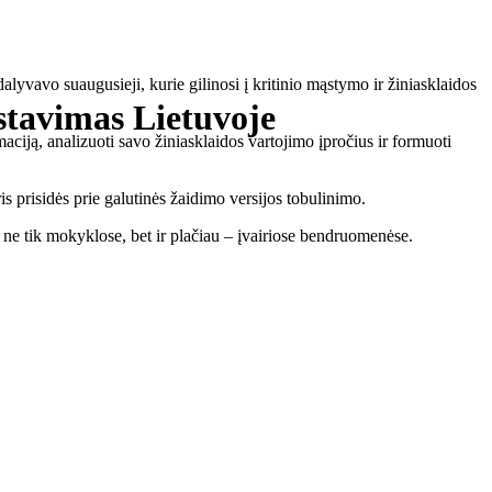
lyvavo suaugusieji, kurie gilinosi į kritinio mąstymo ir žiniasklaidos
stavimas Lietuvoje
maciją, analizuoti savo žiniasklaidos vartojimo įpročius ir formuoti
ris prisidės prie galutinės žaidimo versijos tobulinimo.
s ne tik mokyklose, bet ir plačiau – įvairiose bendruomenėse.