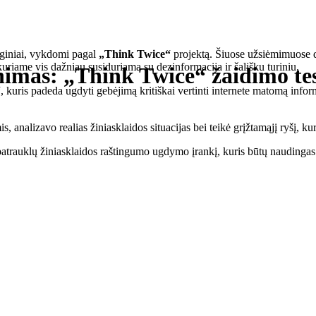
giniai, vykdomi pagal
„Think Twice“
projektą. Šiuose užsiėmimuose da
uriame vis dažniau susiduriama su dezinformacija ir šališku turiniu.
inimas: „Think Twice“ žaidimo te
“
, kuris padeda ugdyti gebėjimą kritiškai vertinti internete matomą infor
, analizavo realias žiniasklaidos situacijas bei teikė grįžtamąjį ryšį, ku
r patrauklų žiniasklaidos raštingumo ugdymo įrankį, kuris būtų naudinga