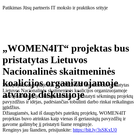
Eiti
Patikimas Jūsų partneris IT mokslo ir praktikos srityje
prie
turinio
„WOMEN4IT“ projektas bus
pristatytas Lietuvos
Nacionalinės skaitmeninės
koalicijos organizuojamoje
Mūsų vykdomas projektas WOMEN4IT šiandien bus pristatytas
Lietuvos Nacionalinės skaitmeninės koalicijos organizuojamoje
atviroje diskusijoje
atviroje diskusijoje. Renginio tikslas – pristatyti sėkmingų projektų
pavyzdžius ir idėjas, padėsiančias tobulinti darbo rinkai reikalingus
įgūdžius.
Džiaugiamės, kad iš daugybės pateiktų projektų, WOMEN4IT
projektas buvo atrinktas kaip vienas iš geriausiųjų pavyzdžių ir
gavome galimybę jį pristatyti šiame renginyje.
Renginys jau šiandien, prisijunkite:
https://bit.ly/3sSKxU0