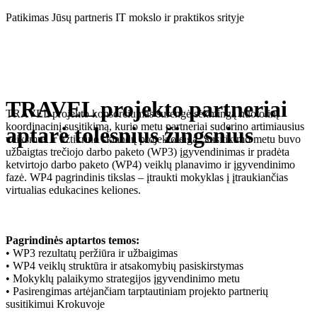
Eiti
Patikimas Jūsų partneris IT mokslo ir praktikos srityje
prie
turinio
TRAVEL projekto partneriai
TRAVEL projekto konsorciumas surengė sėkmingą nuotolinį
koordinacinį susitikimą, kurio metu partneriai suderino artimiausius
aptarė tolesnius žingsnius
veiksmus ir užtikrino sklandų projekto eigą. Susitikimo metu buvo
užbaigtas trečiojo darbo paketo (WP3) įgyvendinimas ir pradėta
ketvirtojo darbo paketo (WP4) veiklų planavimo ir įgyvendinimo
fazė. WP4 pagrindinis tikslas – įtraukti mokyklas į įtraukiančias
virtualias edukacines keliones.
Pagrindinės aptartos temos:
• WP3 rezultatų peržiūra ir užbaigimas
• WP4 veiklų struktūra ir atsakomybių pasiskirstymas
• Mokyklų palaikymo strategijos įgyvendinimo metu
• Pasirengimas artėjančiam tarptautiniam projekto partnerių
susitikimui Krokuvoje