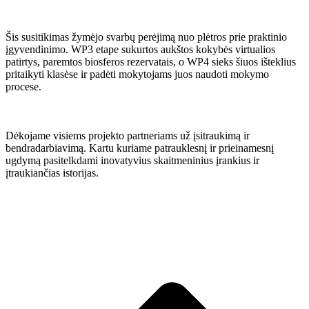
Šis susitikimas žymėjo svarbų perėjimą nuo plėtros prie praktinio
įgyvendinimo. WP3 etape sukurtos aukštos kokybės virtualios
patirtys, paremtos biosferos rezervatais, o WP4 sieks šiuos išteklius
pritaikyti klasėse ir padėti mokytojams juos naudoti mokymo
procese.
Dėkojame visiems projekto partneriams už įsitraukimą ir
bendradarbiavimą. Kartu kuriame patrauklesnį ir prieinamesnį
ugdymą pasitelkdami inovatyvius skaitmeninius įrankius ir
įtraukiančias istorijas.