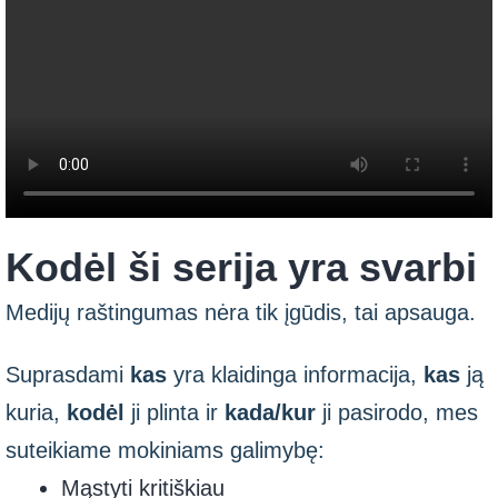
Kodėl ši serija yra svarbi
Medijų raštingumas nėra tik įgūdis, tai apsauga.
Suprasdami
kas
yra klaidinga informacija,
kas
ją
kuria,
kodėl
ji plinta ir
kada/kur
ji pasirodo, mes
suteikiame mokiniams galimybę:
Mąstyti kritiškiau