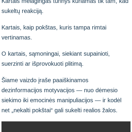
Kartais melagingas turinys kuriamas tik tam, kad
sukeltų reakciją.
Kartais, kaip pokštas, kuris tampa rimtai
vertinamas.
O kartais, sąmoningai, siekiant supainioti,
suerzinti ar išprovokuoti plitimą.
Šiame vaizdo įraše paaiškinamos
dezinformacijos motyvacijos — nuo dėmesio
siekimo iki emocinės manipuliacijos — ir kodėl
net „nekalti pokštai“ gali sukelti realios žalos.