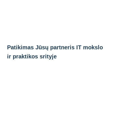
Eiti
prie
turinio
Patikimas Jūsų partneris IT mokslo
ir praktikos srityje