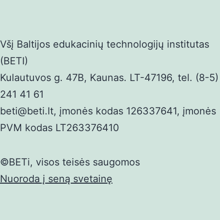
Všį Baltijos edukacinių technologijų institutas
(BETI)
Kulautuvos g. 47B, Kaunas. LT-47196, tel. (8-5)
241 41 61
beti@beti.lt, įmonės kodas 126337641, įmonės
PVM kodas LT263376410
©BETi, visos teisės saugomos
Nuoroda į seną svetainę