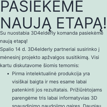
PASIEKĖME
NAUJĄ ETAPĄ!
Su nuostabia 3D4elderly komanda pasiekėme
naują etapą!
Spalio 14 d. 3D4elderly partneriai susirinko į
mėnesinį projekto apžvalgos susitikimą. Visi
kartu diskutavome šiomis temomis:
Pirma intelektualinė produkcija yra
visiškai baigta ir mes esame labai
patenkinti jos rezultatais. Prižiūrėtojams
parengėme tris labai informatyvias 3D
spausdinimo naudojimo gaires. Daugiau