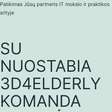
Eiti
Patikimas Jūsų partneris IT mokslo ir praktikos
prie
srityje
turinio
SU
NUOSTABIA
3D4ELDERLY
KOMANDA