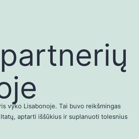
partnerių
oje
s vyko Lisabonoje. Tai buvo reikšmingas
tatų, aptarti iššūkius ir suplanuoti tolesnius