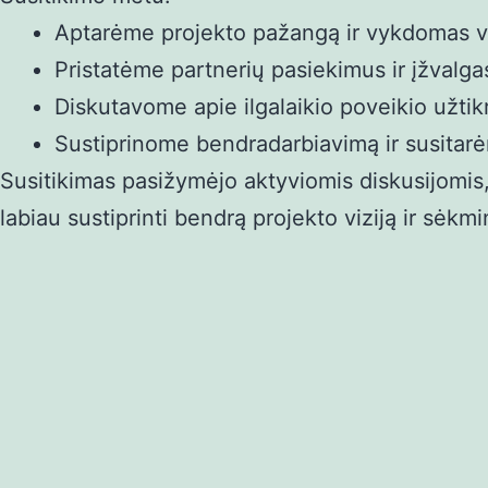
Aptarėme projekto pažangą ir vykdomas v
Pristatėme partnerių pasiekimus ir įžvalga
Diskutavome apie ilgalaikio poveikio užtikr
Sustiprinome bendradarbiavimą ir susitarė
Susitikimas pasižymėjo aktyviomis diskusijomis, 
labiau sustiprinti bendrą projekto viziją ir sėk