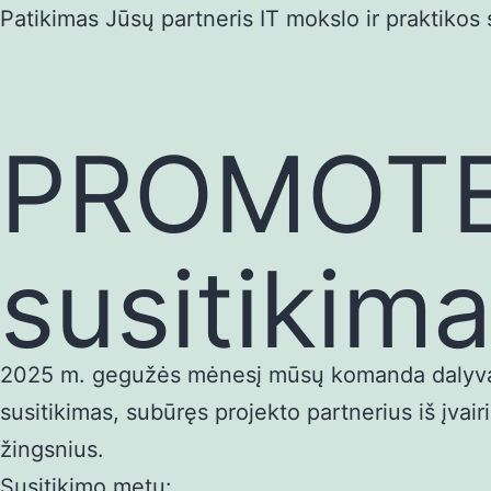
Eiti
Patikimas Jūsų partneris IT mokslo ir praktikos s
prie
turinio
PROMOTE 
susitikim
2025 m. gegužės mėnesį mūsų komanda dalyvavo
susitikimas, subūręs projekto partnerius iš įvair
žingsnius.
Susitikimo metu: