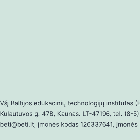
Všį Baltijos edukacinių technologijų institutas (
Kulautuvos g. 47B, Kaunas. LT-47196, tel. (8-5)
beti@beti.lt, įmonės kodas 126337641, įmon