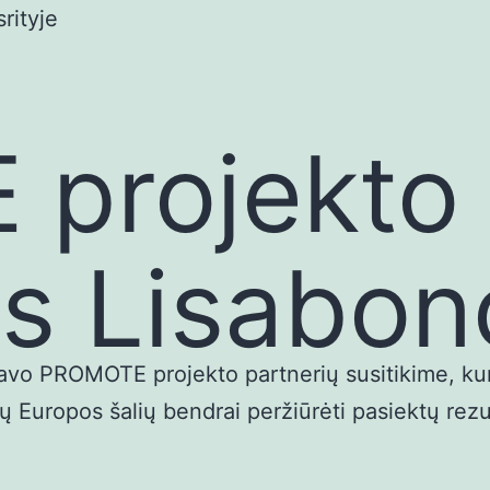
rityje
projekto 
as Lisabon
 PROMOTE projekto partnerių susitikime, kuri
ių Europos šalių bendrai peržiūrėti pasiektų rezul