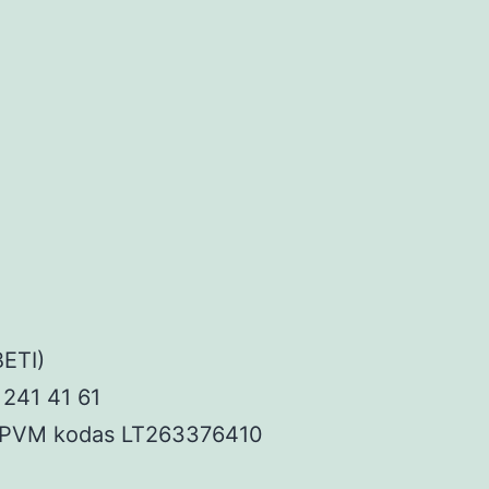
BETI)
 241 41 61
ės PVM kodas LT263376410