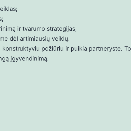
eiklas;
s;
inimą ir tvarumo strategijas;
me dėl artimiausių veiklų.
konstruktyviu požiūriu ir puikia partneryste. To
mingą įgyvendinimą.