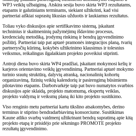
WP3 veiklų užbaigimą. Atskira sesija buvo skirta WP3 rezultatams,
etapams ir galutiniams terminams, siekiant užtikrinti, kad visi
partneriai aiškiai suprastų likusias užduotis ir laukiamus rezultatus.
Toliau vyko diskusijos apie sertifikavimo sistemą, įskaitant
techninius ir skaitmeninių pažymėjimų išdavimo procesus,
kredencialų metodiką, įrodymų rinkimą ir bendrą įgyvendinimo
požiūrį. Partneriai taip pat aptarė pramonės integracijos planą, tvarių
partnerysčių kūrimą, kokybės užtikrinimo klausimus ir tolesnius
veiksmus, reikalingus ilgalaikiam projekto poveikiui stiprinti.
Antroji diena buvo skirta WP4 pradžiai, įskaitant mokymosi kelių ir
karjeros orientavimo veiklų įgyvendinimą. Partneriai aptarė mokymo
turinio srautų struktūrą, dalyvių atranką, nacionalinių kohortų
organizavimą, fizinių veiklų kalendorių ir pasirengimą būsimiems
pilotavimo etapams. Darbotvarkėje taip pat buvo numatytos svarbios
diskusijos apie sklaidą, projekto matomumą, ekspertų veiklas,
projekto valdymą ir veiksmų planą iki kito projekto susitikimo.
Viso renginio metu partneriai kartu tikslino atsakomybes, derino
terminus ir stiprino bendradarbiavimą konsorciume. Susitikimas
Kaune atliko svarbų vaidmenį užtikrinant bendrą supratimą apie kitą
projekto etapą ir prisidėjo prie sėkmingo PROMOTE projekto
rezultatų įgyvendinimo.