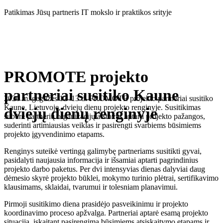
Eiti
Patikimas Jūsų partneris IT mokslo ir praktikos srityje
prie
turinio
PROMOTE projekto
partneriai susitiko Kaune
2026 m. gegužės 12–13 d. PROMOTE projekto partneriai susitiko
Kaune, Lietuvoje, dviejų dienų projekto renginyje. Susitikimas
dviejų dienų renginyje
subūrė partnerių organizacijų atstovus aptarti projekto pažangos,
suderinti artimiausias veiklas ir pasirengti svarbiems būsimiems
projekto įgyvendinimo etapams.
Renginys suteikė vertingą galimybę partneriams susitikti gyvai,
pasidalyti naujausia informacija ir išsamiai aptarti pagrindinius
projekto darbo paketus. Per dvi intensyvias dienas dalyviai daug
dėmesio skyrė projekto būklei, mokymo turinio plėtrai, sertifikavimo
klausimams, sklaidai, tvarumui ir tolesniam planavimui.
Pirmoji susitikimo diena prasidėjo pasveikinimu ir projekto
koordinavimo proceso apžvalga. Partneriai aptarė esamą projekto
situaciją, įskaitant pasirengimą būsimiems atsiskaitymo etapams ir