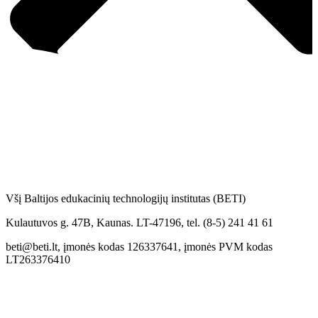
Všį Baltijos edukacinių technologijų institutas (BETI)
Kulautuvos g. 47B, Kaunas. LT-47196, tel. (8-5) 241 41 61
beti@beti.lt, įmonės kodas 126337641, įmonės PVM kodas
LT263376410