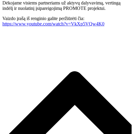
Dėkojame visiems partneriams už aktyvų dalyvavimą, vertingą
indėlį ir nuolatinį įsipareigojimą PROMOTE projektui.
Vaizdo įrašą iš renginio galite peržiūrėti čia:
https://www.youtube.com/watch?v=VkXp5VQw4K0