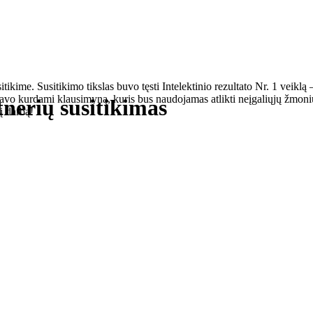
 Susitikimo tikslas buvo tęsti Intelektinio rezultato Nr. 1 veiklą –
avo kurdami klausimyną, kuris bus naudojamas atlikti neįgaliųjų žmoni
erių susitikimas
į darbą!