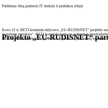
Eiti
Patikimas Jūsų partneris IT mokslo ir praktikos srityje
prie
turinio
Kovo 22 d. BETI komanda dalyvavo „EU-RUDISNET“ projekto susitikime.
neįgaliųjų poreikius“. BETI komanda kartu su partneriais bendradarbi
Projekto „EU-RUDISNET“ partn
Buvo malonu matyti visus partnerius ir patirti tokį nuostabų komandin