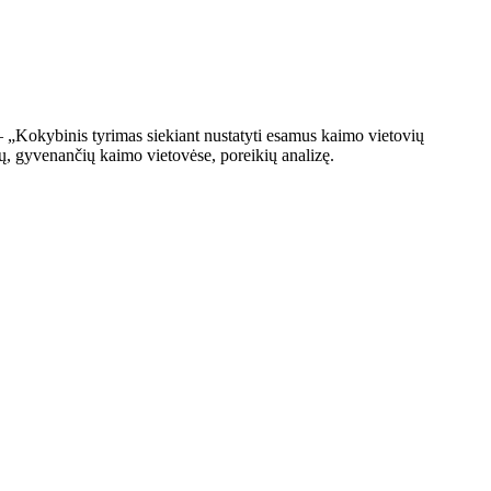
 „Kokybinis tyrimas siekiant nustatyti esamus kaimo vietovių
ų, gyvenančių kaimo vietovėse, poreikių analizę.