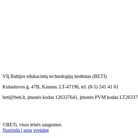
Všį Baltijos edukacinių technologijų institutas (BETI)
Kulautuvos g. 47B, Kaunas. LT-47196, tel. (8-5) 241 41 61
beti@beti.lt, įmonės kodas 126337641, įmonės PVM kodas LT2633
©BETi, visos teisės saugomos
Nuoroda į seną svetainę