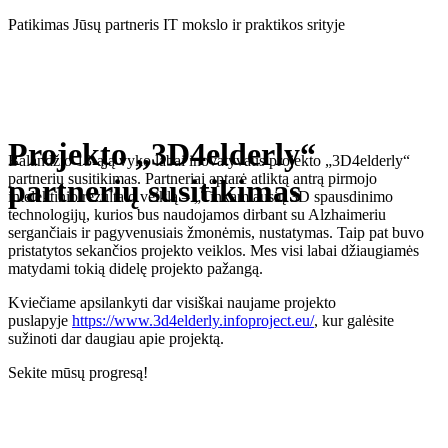
Eiti
Patikimas Jūsų partneris IT mokslo ir praktikos srityje
prie
turinio
Projekto „3D4elderly“
Balandžio 13-ąją vyko labai inovatyvaus projekto „3D4elderly“
partnerių susitikimas. Partneriai aptarė atliktą antrą pirmojo
partnerių susitikimas
intelektinio rezultato veiklą – „Tinkamiausių 3D spausdinimo
technologijų, kurios bus naudojamos dirbant su Alzhaimeriu
sergančiais ir pagyvenusiais žmonėmis, nustatymas. Taip pat buvo
pristatytos sekančios projekto veiklos. Mes visi labai džiaugiamės
matydami tokią didelę projekto pažangą.
Kviečiame apsilankyti dar visiškai naujame projekto
puslapyje
https://www.3d4elderly.infoproject.eu/
, kur galėsite
sužinoti dar daugiau apie projektą.
Sekite mūsų progresą!