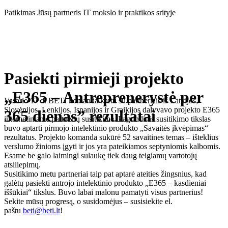
Eiti
Patikimas Jūsų partneris IT mokslo ir praktikos srityje
prie
turinio
Pasiekti pirmieji projekto
„E365 – Antreprenerystė per
Vasario 17 d. BETI komanda kartu su partneriais iš Latvijos,
Slovėnijos, Lenkijos, Ispanijos ir Graikijos dalyvavo projekto E365
365 dienas” rezultatai
internetiniame partnerių susitikime. Pagrindinis susitikimo tikslas
buvo aptarti pirmojo intelektinio produkto „Savaitės įkvėpimas“
rezultatus. Projekto komanda sukūrė 52 savaitines temas – išteklius
verslumo žinioms įgyti ir jos yra pateikiamos septyniomis kalbomis.
Esame be galo laimingi sulaukę tiek daug teigiamų vartotojų
atsiliepimų.
Susitikimo metu partneriai taip pat aptarė ateities žingsnius, kad
galėtų pasiekti antrojo intelektinio produkto „E365 – kasdieniai
iššūkiai“ tikslus. Buvo labai malonu pamatyti visus partnerius!
Sekite mūsų progresą, o susidomėjus – susisiekite el.
paštu
beti@beti.lt
!