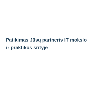
Eiti
prie
turinio
Patikimas Jūsų partneris IT mokslo
ir praktikos srityje