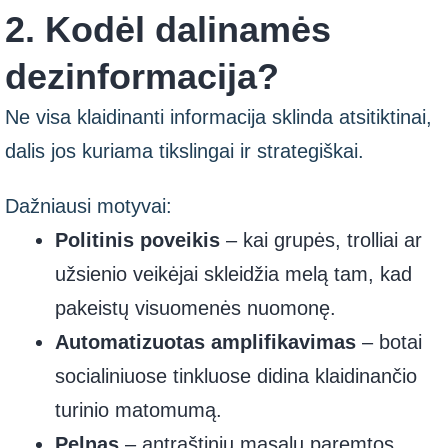
2. Kodėl dalinamės
dezinformacija?
Ne visa klaidinanti informacija sklinda atsitiktinai,
dalis jos kuriama tikslingai ir strategiškai.
Dažniausi motyvai:
Politinis poveikis
– kai grupės, trolliai ar
užsienio veikėjai skleidžia melą tam, kad
pakeistų visuomenės nuomonę.
Automatizuotas amplifikavimas
– botai
socialiniuose tinkluose didina klaidinančio
turinio matomumą.
Pelnas
– antraštiniu masalu paremtos