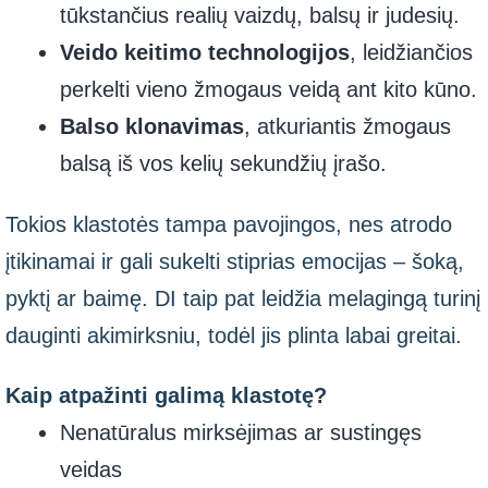
tūkstančius realių vaizdų, balsų ir judesių.
Veido keitimo technologijos
, leidžiančios
perkelti vieno žmogaus veidą ant kito kūno.
Balso klonavimas
, atkuriantis žmogaus
balsą iš vos kelių sekundžių įrašo.
Tokios klastotės tampa pavojingos, nes atrodo
įtikinamai ir gali sukelti stiprias emocijas – šoką,
pyktį ar baimę. DI taip pat leidžia melagingą turinį
dauginti akimirksniu, todėl jis plinta labai greitai.
Kaip atpažinti galimą klastotę?
Nenatūralus mirksėjimas ar sustingęs
veidas