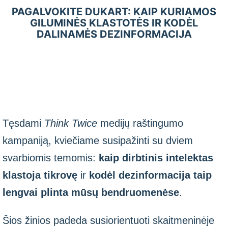
PAGALVOKITE DUKART: KAIP KURIAMOS
GILUMINĖS KLASTOTĖS IR KODĖL
DALINAMĖS DEZINFORMACIJA
Tęsdami
Think Twice
medijų raštingumo
kampaniją, kviečiame susipažinti su dviem
svarbiomis temomis:
kaip dirbtinis intelektas
klastoja tikrovę
ir
kodėl dezinformacija taip
lengvai plinta mūsų bendruomenėse
.
Šios žinios padeda susiorientuoti skaitmeninėje