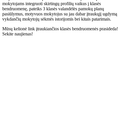
mokytojams integruoti skirtingų profilių vaikus į klasės
bendruomenę, pateiks 3 klasės valandėlės pamokų planų
pasiūlymus, motyvuos mokytojus su jau dabar įtraukųjį ugdymą
vykdančių mokytojų sėkmės istorijomis bei kitais patarimais.
Mūsų kelionė link įtraukiančios klasės bendruomenės prasideda!
Sekite naujienas!