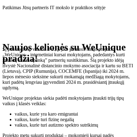
Eiti
Patikimas Jūsų partneris IT mokslo ir praktikos srityje
prie
turinio
Naujos kelionės su WeUnique
Šį penktadienį, vasario 3 d., įvyko pirmasis naujo projekto
„WeUnique – internetiniai kursai mokytojams, padedantys kurti
pradžia!
įtraukią klasės aplinką” partnerių susitikimas. Šią projekto idėją
išvystė Nacionalinė distancinio mokymo asociacija ir kartu su BETI
(Lietuva), CPIP (Rumunija), COCEMFE (Ispanija) iki 2024 m.
liepos mėnesio sieksime sukurti mokamąją medžiagą mokytojams,
kuri padėtų lengviau įgyvendinti 2024 m. prasidėsiantį įtraukųjį
ugdymą.
WeUnique projektas siekia padėti mokytojams įtraukti trijų tipų
vaikus į klasės veiklas:
vaikus, kurie yra karo emigrantai
vaikus, kurie turi fizinę negalią
vaikus, kurie turi autizmo spektro sutrikimų
Projekto metu sukurti produktai – mokomieji kursai padės