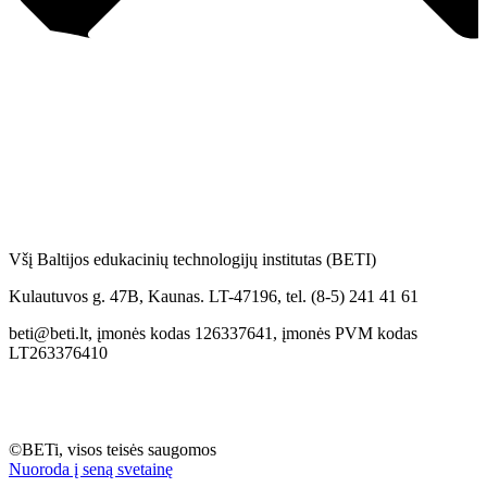
Všį Baltijos edukacinių technologijų institutas (BETI)
Kulautuvos g. 47B, Kaunas. LT-47196, tel. (8-5) 241 41 61
beti@beti.lt, įmonės kodas 126337641, įmonės PVM kodas
LT263376410
©BETi, visos teisės saugomos
Nuoroda į seną svetainę