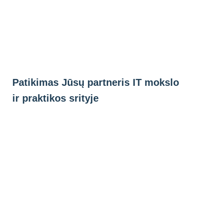
Eiti
prie
turinio
Patikimas Jūsų partneris IT mokslo
ir praktikos srityje