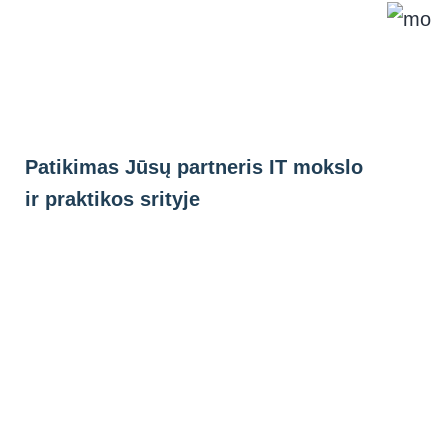
Eiti
prie
turinio
Patikimas Jūsų partneris IT mokslo
ir praktikos srityje