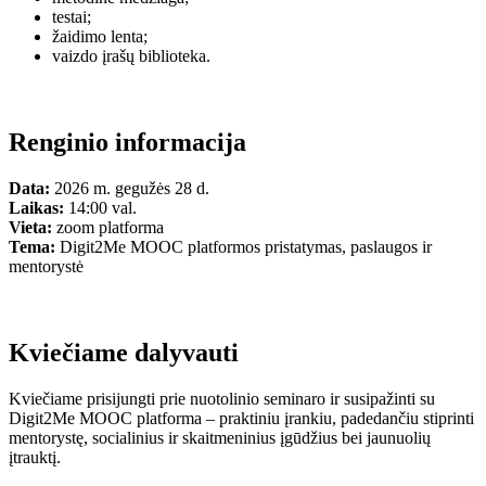
testai;
žaidimo lenta;
vaizdo įrašų biblioteka.
Renginio informacija
Data:
2026 m. gegužės 28 d.
Laikas:
14:00 val.
Vieta:
zoom platforma
Tema:
Digit2Me MOOC platformos pristatymas, paslaugos ir
mentorystė
Kviečiame dalyvauti
Kviečiame prisijungti prie nuotolinio seminaro ir susipažinti su
Digit2Me MOOC platforma – praktiniu įrankiu, padedančiu stiprinti
mentorystę, socialinius ir skaitmeninius įgūdžius bei jaunuolių
įtrauktį.