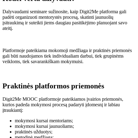
Dalyvaudami seminare sužinosite, kaip Digit2Me platforma gali
padėti organizuoti mentorystės procesą, skatinti jaunuolių
įsitraukimą ir suteikti jiems daugiau pasitikėjimo planuojant savo
ateitį.
Platformoje pateikiama mokomoji medžiaga ir praktinės priemonės
gali būti naudojamos tiek individualiam darbui, tiek grupinėms
veikloms, tiek savarankiškam mokymuisi.
Praktinės platformos priemonės
Digit2Me MOOC platformoje pateikiamos įvairios priemonės,
kurios padeda mokymosi procesą padaryti įdomesnį ir labiau
įtraukiantį:
mokymosi kursai mentoriams;
mokymosi kursai jaunuoliams;
praktinės užduotys;
metodinė medžiaga;