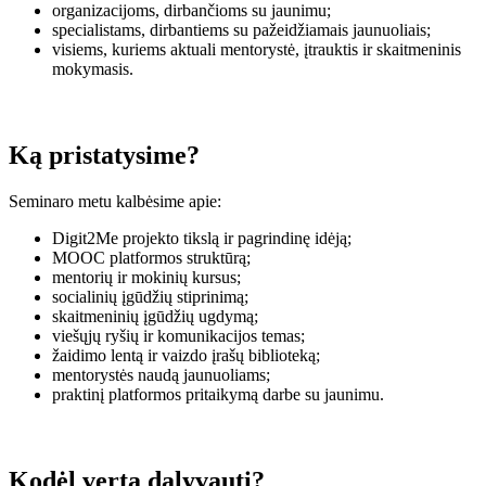
organizacijoms, dirbančioms su jaunimu;
specialistams, dirbantiems su pažeidžiamais jaunuoliais;
visiems, kuriems aktuali mentorystė, įtrauktis ir skaitmeninis
mokymasis.
Ką pristatysime?
Seminaro metu kalbėsime apie:
Digit2Me projekto tikslą ir pagrindinę idėją;
MOOC platformos struktūrą;
mentorių ir mokinių kursus;
socialinių įgūdžių stiprinimą;
skaitmeninių įgūdžių ugdymą;
viešųjų ryšių ir komunikacijos temas;
žaidimo lentą ir vaizdo įrašų biblioteką;
mentorystės naudą jaunuoliams;
praktinį platformos pritaikymą darbe su jaunimu.
Kodėl verta dalyvauti?