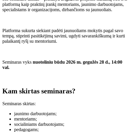
platformą kaip praktinį įrankį mentoriams, jaunimo darbuotojams,
specialistams ir organizacijoms, dirbančioms su jaunuoliais.
Platforma sukurta siekiant padėti jaunuoliams mokytis pagal savo
tempą, stiprinti pasitikėjimą savimi, ugdyti savarankiškumą ir kurti
palaikantį ryšį su mentoriumi.
Seminaras vyks
nuotoliniu būdu 2026 m. gegužės 28 d., 14:00
val.
Kam skirtas seminaras?
Seminaras skirtas:
jaunimo darbuotojams;
mentoriams;
socialiniams darbuotojams;
pedagogams;