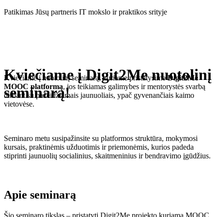
Eiti
Patikimas Jūsų partneris IT mokslo ir praktikos srityje
prie
turinio
Kviečiame į Digit2Me nuotolinį
Kviečiame į nuotolinį seminarą, kuriame pristatysime
Digit2Me
MOOC platformą
, jos teikiamas galimybes ir mentorystės svarbą
seminarą!
dirbant su pažeidžiamais jaunuoliais, ypač gyvenančiais kaimo
vietovėse.
Seminaro metu susipažinsite su platformos struktūra, mokymosi
kursais, praktinėmis užduotimis ir priemonėmis, kurios padeda
stiprinti jaunuolių socialinius, skaitmeninius ir bendravimo įgūdžius.
Apie seminarą
Šio seminaro tikslas – pristatyti Digit2Me projekto kuriamą MOOC