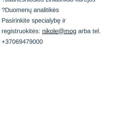
?Duomenų analitikės
Pasirinkite specialybę ir
registruokitės:
nikole@mog
arba tel.
+37069479000