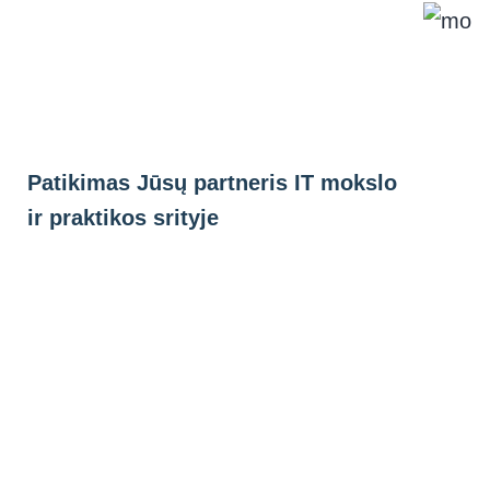
Eiti
prie
turinio
Patikimas Jūsų partneris IT mokslo
ir praktikos srityje