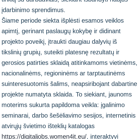
įdarbinimo sprendimus.
Šiame periode siekta išplėsti esamos veiklos
apimtį, gerinant paslaugų kokybę ir didinant
projekto poveikį, įtraukti daugiau dalyvių iš
tikslinių grupių, suteikti platesnę rezultatų ir
gerosios patirties sklaidą atitinkamoms vietinėms,
nacionalinėms, regioninėms ar tarptautinėms
suinteresuotomis šalims, neapsiribojant dabartine
projekte numatyta sklaida. To siekiant, jaunoms
moterims sukurta papildoma veikla: įgalinimo
seminarai, darbo šešėliavimo sesijos, internetinis
atvirųjų švietimo išteklių katalogas
https://digitaljobs.women4it.eu/
, interaktyvi