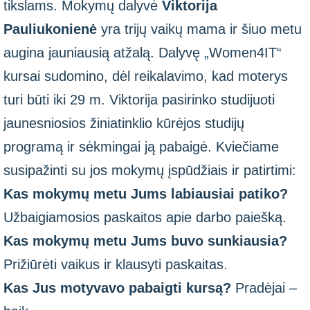
tikslams. Mokymų dalyvė
Viktorija
Pauliukonienė
yra trijų vaikų mama ir šiuo metu
augina jauniausią atžalą. Dalyvę „Women4IT“
kursai sudomino, dėl reikalavimo, kad moterys
turi būti iki 29 m. Viktorija pasirinko studijuoti
jaunesniosios žiniatinklio kūrėjos studijų
programą ir sėkmingai ją pabaigė. Kviečiame
susipažinti su jos mokymų įspūdžiais ir patirtimi:
Kas mokymų metu Jums labiausiai patiko?
Užbaigiamosios paskaitos apie darbo paiešką.
Kas mokymų metu Jums buvo sunkiausia?
Prižiūrėti vaikus ir klausyti paskaitas.
Kas Jus motyvavo pabaigti kursą?
Pradėjai –