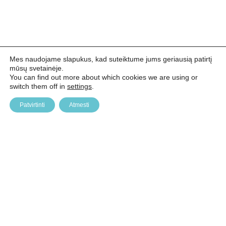
Mes naudojame slapukus, kad suteiktume jums geriausią patirtį
mūsų svetainėje.
You can find out more about which cookies we are using or
switch them off in
settings
.
Patvirtinti
Atmesti
Všį Baltijos edukacinių technologijų institutas (BETI)