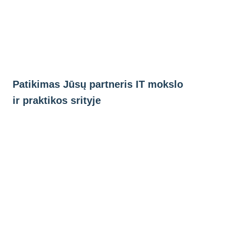
Eiti
prie
turinio
Patikimas Jūsų partneris IT mokslo
ir praktikos srityje