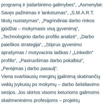
programą ir įsidarbinimo galimybes“, „Asmenybė:
Savęs pažinimas ir lankstumas“, „S.M.A.R.T.
tikslų nustatymas“, „Pagrindiniai darbo rinkos
įgūdžiai – mokymasis visą gyvenimą“,
„Technologinio darbo profilio analizė“, „Darbo
paieškos strategija“, „Stiprus gyvenimo
aprašymas / motyvacinis laiškas / „LinkedIn”
profilis“, „Pasiruošimas darbo pokalbiui“,
„Perėjimas į darbo pasaulį“.
Viena svarbiausių merginų įgalinimą skatinančių
veiklų įvykusių po mokymų – darbo šešėliavimo
sesijos. Jos skirtos visoms keturioms galimoms
skaitmeninėms profesijoms – projektų