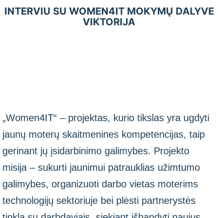
INTERVIU SU WOMEN4IT MOKYMŲ DALYVE
VIKTORIJA
„Women4IT“ – projektas, kurio tikslas yra ugdyti
jaunų moterų skaitmenines kompetencijas, taip
gerinant jų įsidarbinimo galimybes. Projekto
misija – sukurti jaunimui patrauklias užimtumo
galimybes, organizuoti darbo vietas moterims
technologijų sektoriuje bei plėsti partnerystės
tinklą su darbdaviais, siekiant išbandyti naujus