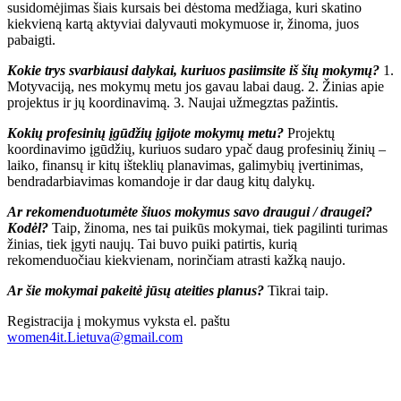
susidomėjimas šiais kursais bei dėstoma medžiaga, kuri skatino
kiekvieną kartą aktyviai dalyvauti mokymuose ir, žinoma, juos
pabaigti.
Kokie trys svarbiausi dalykai, kuriuos pasiimsite iš šių mokymų?
1.
Motyvaciją, nes mokymų metu jos gavau labai daug. 2. Žinias apie
projektus ir jų koordinavimą. 3. Naujai užmegztas pažintis.
Kokių profesinių įgūdžių įgijote mokymų metu?
Projektų
koordinavimo įgūdžių, kuriuos sudaro ypač daug profesinių žinių –
laiko, finansų ir kitų išteklių planavimas, galimybių įvertinimas,
bendradarbiavimas komandoje ir dar daug kitų dalykų.
Ar rekomenduotumėte šiuos mokymus savo draugui / draugei?
Kodėl?
Taip, žinoma, nes tai puikūs mokymai, tiek pagilinti turimas
žinias, tiek įgyti naujų. Tai buvo puiki patirtis, kurią
rekomenduočiau kiekvienam, norinčiam atrasti kažką naujo.
Ar šie mokymai pakeitė jūsų ateities planus?
Tikrai taip.
Registracija į mokymus vyksta el. paštu
women4it.Lietuva@gmail.com