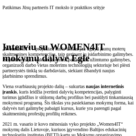
Eiti
Patikimas Jūsų partneris IT mokslo ir praktikos srityje
prie
turinio
Interviu su WOMEN4IT
„Women4IT“
– projektas, kurio tikslas yra ugdyti jaunų moterų
skaitmenines kompetencijas, taip gerinant jų įsidarbinimo galimybes.
mokymų dalyve Egle
Projekto misija – sukurti jaunimui patrauklias užimtumo galimybes,
organizuoti darbo vietas moterims technologijų sektoriuje bei plėsti
partnerystės tinklą su darbdaviais, siekiant išbandyti naujus
įdarbinimo sprendimus.
Viena svarbiausių projekto dalių – sukurtas
naujas internetinis
įrankis
, kuris leidžia įvertinti dalyvių kompetencijas, palyginti
turimus įgūdžius ir siūlomų darbų profilius bei pasiūlyti tinkamiausią
mokymosi programą. Šis tikslas yra pasiekiamas mokymų forma, kai
dalyvės turi galimybę pabaigti kursus, kurie yra parengti pagal
skaitmeninių profesijų profilių reikmes.
2021 m. vasario ir kovo mėnesiais vyko projekto „Women4IT“
mokymų dalis Lietuvoje, kuriuos įgyvendino Baltijos edukacinių
technologijų institutas (BETI) kartu su Mokymų organizavimo