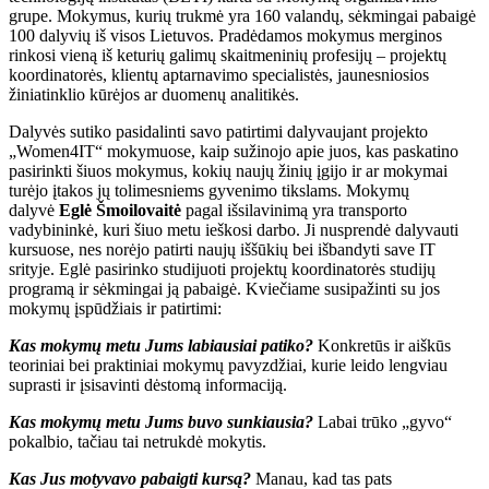
grupe. Mokymus, kurių trukmė yra 160 valandų, sėkmingai pabaigė
100 dalyvių iš visos Lietuvos. Pradėdamos mokymus merginos
rinkosi vieną iš keturių galimų skaitmeninių profesijų – projektų
koordinatorės, klientų aptarnavimo specialistės, jaunesniosios
žiniatinklio kūrėjos ar duomenų analitikės.
Dalyvės sutiko pasidalinti savo patirtimi dalyvaujant projekto
„Women4IT“ mokymuose, kaip sužinojo apie juos, kas paskatino
pasirinkti šiuos mokymus, kokių naujų žinių įgijo ir ar mokymai
turėjo įtakos jų tolimesniems gyvenimo tikslams. Mokymų
dalyvė
Eglė Šmoilovaitė
pagal išsilavinimą yra transporto
vadybininkė, kuri šiuo metu ieškosi darbo. Ji nusprendė dalyvauti
kursuose, nes norėjo patirti naujų iššūkių bei išbandyti save IT
srityje. Eglė pasirinko studijuoti projektų koordinatorės studijų
programą ir sėkmingai ją pabaigė. Kviečiame susipažinti su jos
mokymų įspūdžiais ir patirtimi:
Kas mokymų metu Jums labiausiai patiko?
Konkretūs ir aiškūs
teoriniai bei praktiniai mokymų pavyzdžiai, kurie leido lengviau
suprasti ir įsisavinti dėstomą informaciją.
Kas mokymų metu Jums buvo sunkiausia?
Labai trūko „gyvo“
pokalbio, tačiau tai netrukdė mokytis.
Kas Jus motyvavo pabaigti kursą?
Manau, kad tas pats