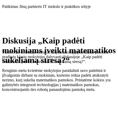
Eiti
Patikimas Jūsų partneris IT mokslo ir praktikos srityje
prie
turinio
Diskusija „Kaip padėti
mokiniams įveikti matematikos
Vasario 28 d. Baltijos edukacinių technologijų institutas pakvietė
pradinių klasių mokytojus dalyvauti diskusijoje „Kaip padėti
sukeliamą stresą?“
mokiniams įveikti matematikos sukeliamą stresą?“.
Renginio metu kvietėme mokytojus pasidalinti savo patirtimi ir
įžvalgomis dirbant su mokiniais, kuriems reikia padėti atsikratyti
nerimo, kurį sukelia matematikos pamokos. Pristatėme kokios yra
galimybės integruoti technologijas į matematikos pamokas,
koncentruojantis ties robotų panaudojimu pamokų metu.