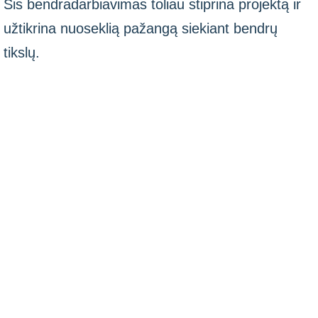
Šis bendradarbiavimas toliau stiprina projektą ir
užtikrina nuoseklią pažangą siekiant bendrų
tikslų.