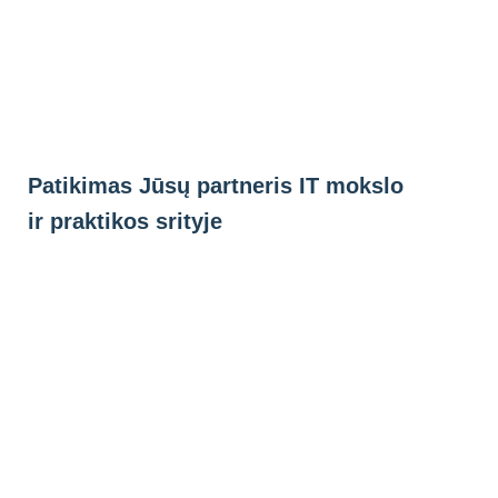
Eiti
prie
turinio
Patikimas Jūsų partneris IT mokslo
ir praktikos srityje