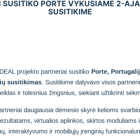
I SUSITIKO PORTE VYKUSIAME 2-AJ
SUSITIKIME
EAL projekto partneriai susitiko
Porte, Portugali
rių susitikimas
. Susitikime dalyvavo visos partneri
klas ir tolesnius žingsnius, siekiant užtikrinti sėk
artneriai daugiausia dėmesio skyrė kelioms svarbio
rezultatams, virtualios aplinkos, skirtos moduliams i
nų, interaktyvumo ir mobiliųjų įrenginių funkcionalum