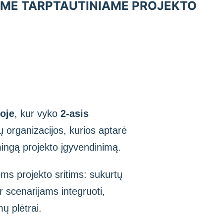
AME TARPTAUTINIAME PROJEKTO
joje
, kur vyko
2-asis
ų organizacijos, kurios aptarė
mingą projekto įgyvendinimą.
ms projekto sritims: sukurtų
r scenarijams integruoti,
ų plėtrai.