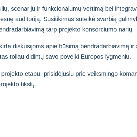
lių, scenarijų ir funkcionalumų vertimą bei integrav
atesnę auditoriją. Susitikimas suteikė svarbią galimy
i bendradarbiavimą tarp projekto konsorciumo narių.
irta diskusijoms apie būsimą bendradarbiavimą ir s
tas toliau didintų savo poveikį Europos lygmeniu.
 projekto etapu, prisidėjusiu prie veiksmingo kom
rojekto tikslų.