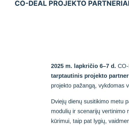
CO-DEAL PROJEKTO PARTNERIA
2025 m. lapkričio 6–7 d.
CO-D
tarptautinis projekto partne
projekto pažangą, vykdomas vei
Dviejų dienų susitikimo metu p
modulių ir scenarijų vertinimo 
kūrimui, taip pat lygių, vaidme