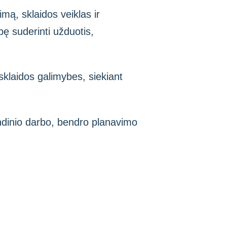
imą, sklaidos veiklas ir
bę suderinti užduotis,
klaidos galimybes, siekiant
andinio darbo, bendro planavimo