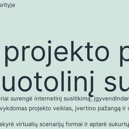
rityje
rojekto p
uotolinį s
ai surengė internetinį susitikimą, įgyvendind
 vykdomas projekto veiklas, įvertino pažangą ir 
kyrė virtualių scenarijų formai ir aptarė sukurt