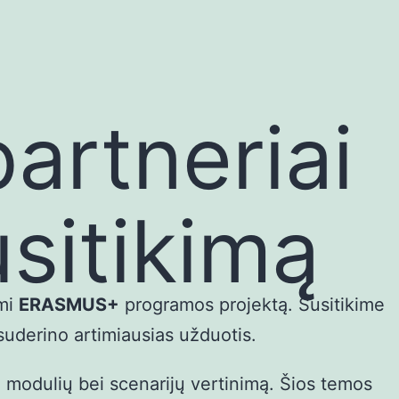
artneriai
usitikimą
ami
ERASMUS+
programos projektą. Susitikime
suderino artimiausias užduotis.
ų modulių bei scenarijų vertinimą. Šios temos