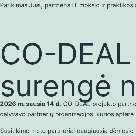
Eiti
Patikimas Jūsų partneris IT mokslo ir praktikos s
prie
turinio
CO-DEAL p
surengė n
2026 m. sausio 14 d.
CO-DEAL projekto partneri
dalyvavo partnerių organizacijos, kurios aptarė
Susitikimo metu partneriai daugiausia dėmesio s