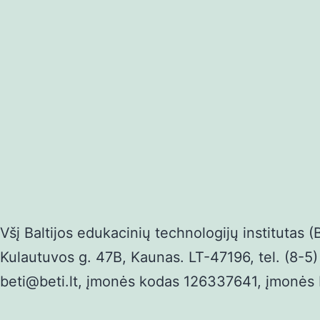
Všį Baltijos edukacinių technologijų institutas (
Kulautuvos g. 47B, Kaunas. LT-47196, tel. (8-5)
beti@beti.lt, įmonės kodas 126337641, įmon