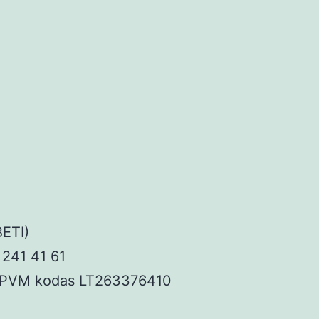
BETI)
 241 41 61
ės PVM kodas LT263376410