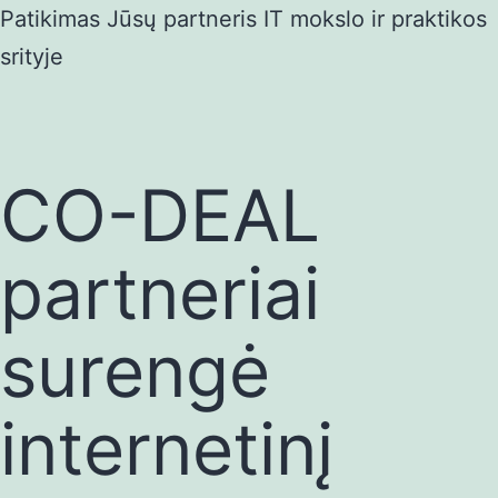
Eiti
Patikimas Jūsų partneris IT mokslo ir praktikos
prie
srityje
turinio
CO-DEAL
partneriai
surengė
internetinį